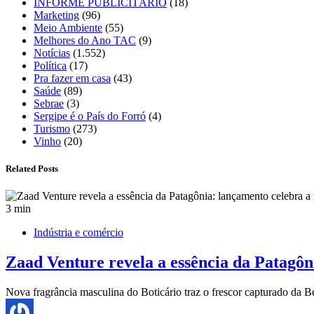
INFORME PUBLICITÁRIO
(18)
Marketing
(96)
Meio Ambiente
(55)
Melhores do Ano TAC
(9)
Notícias
(1.552)
Política
(17)
Pra fazer em casa
(43)
Saúde
(89)
Sebrae
(3)
Sergipe é o País do Forró
(4)
Turismo
(273)
Vinho
(20)
Related Posts
3 min
Indústria e comércio
Zaad Venture revela a essência da Patagôn
Nova fragrância masculina do Boticário traz o frescor capturado da Bé