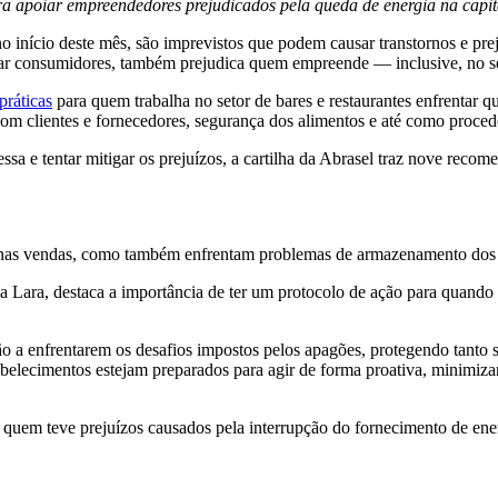
ra apoiar empreendedores prejudicados pela queda de energia na capita
no início deste mês, são imprevistos que podem causar transtornos e pr
ar consumidores, também prejudica quem empreende — inclusive, no set
práticas
para quem trabalha no setor de bares e restaurantes enfrentar qu
m clientes e fornecedores, segurança dos alimentos e até como procede
ssa e tentar mitigar os prejuízos, a cartilha da Abrasel traz nove rec
as nas vendas, como também enfrentam problemas de armazenamento dos 
ana Lara, destaca a importância de ter um protocolo de ação para quand
o a enfrentarem os desafios impostos pelos apagões, protegendo tanto 
abelecimentos estejam preparados para agir de forma proativa, minimiza
a quem teve prejuízos causados pela interrupção do fornecimento de en