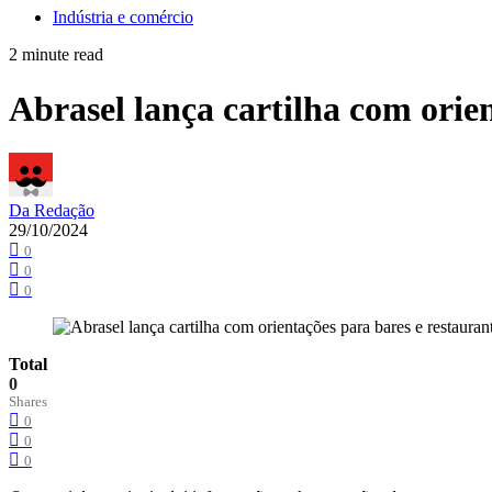
Indústria e comércio
2 minute read
Abrasel lança cartilha com orie
Da Redação
29/10/2024
0
0
0
Total
0
Shares
0
0
0