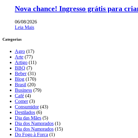
Nova chance! Ingresso grátis para cr
06/08/2026
Leia Mais
Categorias
Agro
(17)
Arte
(77)
Artigo
(11)
BBQ
(7)
Beber
(31)
Blog
(170)
Brasil
(20)
Business
(79)
Café
(4)
Comer
(3)
Consumidor
(43)
Destilados
(6)
Dia das Mães
(5)
Dia dos Namorados
(1)
Dia dos Namorados
(15)
Do Fogo à Força
(1)