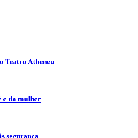
no Teatro Atheneu
ê e da mulher
is segurança