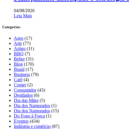
04/08/2026
Leia Mais
Categorias
Agro
(17)
Arte
(77)
Artigo
(11)
BBQ
(7)
Beber
(31)
Blog
(170)
Brasil
(17)
Business
(79)
Café
(4)
Comer
(2)
Consumidor
(43)
Destilados
(6)
Dia das Mães
(5)
Dia dos Namorados
(1)
Dia dos Namorados
(15)
Do Fogo à Força
(1)
Eventos
(434)
Indústria e comércio
(87)