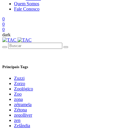
Quem Somos
Fale Conosco
0
0
0
dark
Principais Tags
Zuzzi
Zorzo
Zoológico
Zoo
zona
zétramela
Zétona
zeqolliver
zen
Zelândia