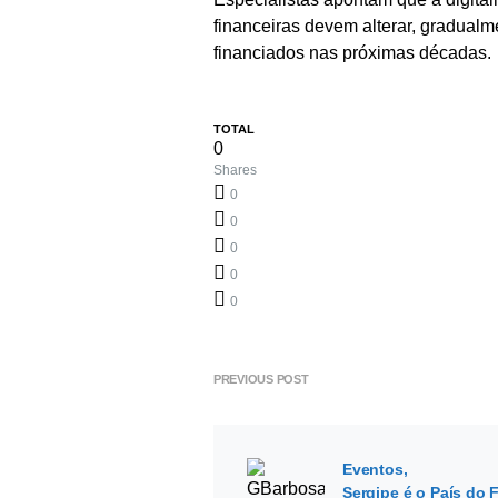
financeiras devem alterar, gradualm
financiados nas próximas décadas.
TOTAL
0
Shares
0
0
0
0
0
PREVIOUS POST
Eventos
Sergipe é o País do 