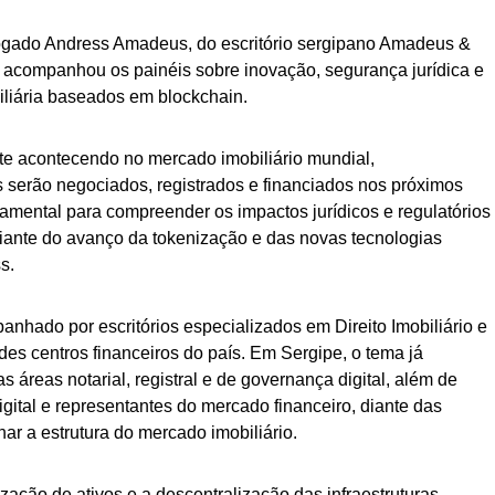
vogado Andress Amadeus, do escritório sergipano Amadeus &
acompanhou os painéis sobre inovação, segurança jurídica e
liária baseados em blockchain.
te acontecendo no mercado imobiliário mundial,
 serão negociados, registrados e financiados nos próximos
damental para compreender os impactos jurídicos e regulatórios
iante do avanço da tokenização e das novas tecnologias
s.
ado por escritórios especializados em Direito Imobiliário e
des centros financeiros do país. Em Sergipe, o tema já
s áreas notarial, registral e de governança digital, além de
digital e representantes do mercado financeiro, diante das
 a estrutura do mercado imobiliário.
zação de ativos e a descentralização das infraestruturas