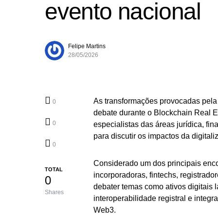
evento nacional
Felipe Martins
28/05/2026
As transformações provocadas pela 
0
debate durante o Blockchain Real E
0
especialistas das áreas jurídica, fi
para discutir os impactos da digital
0
Considerado um dos principais encon
TOTAL
incorporadoras, fintechs, registrad
0
debater temas como ativos digitais 
Shares
interoperabilidade registral e integr
Web3.