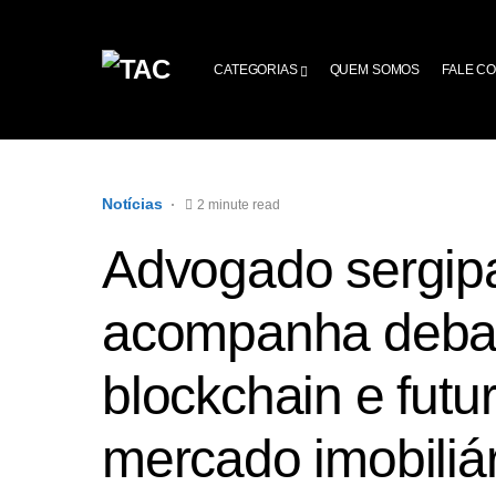
CATEGORIAS
QUEM SOMOS
FALE C
Notícias
2 minute read
Advogado sergip
acompanha debat
blockchain e futu
mercado imobiliá