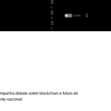
0
DARK
0
0