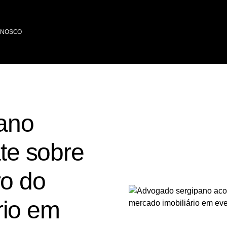
ONOSCO
ano
e sobre
ro do
rio em