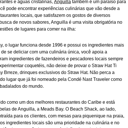
antes e águas cristalinas,
Anguilla
também é um paraíso para
cê pode encontrar experiências culinárias que vão desde a
staurantes locais, que satisfazem os gostos de diversos
usca de novos sabores, Anguilla é uma visita obrigatória no
estões de lugares para comer na ilha:
, o lugar funciona desde 1996 e possui os ingredientes mais
 de se deliciar com uma culinária única, você apoia a
ram ingredientes de fazendeiros e pescadores locais sempre
perimentar coquetéis, não deixe de provar o Straw Hat Ti
y Brreze, drinques exclusivos do Straw Hat. Não perca a
do lugar que já foi nomeado pela Condé Nast Traveler como
s badalados do mundo.
do como um dos melhores restaurantes do Caribe e está
belas de Anguilla, a Meads Bay. O Beach Shack, ao lado,
traída para os clientes, com mesas para piquenique na praia,
os ingredientes locais são uma prioridade na culinária e no