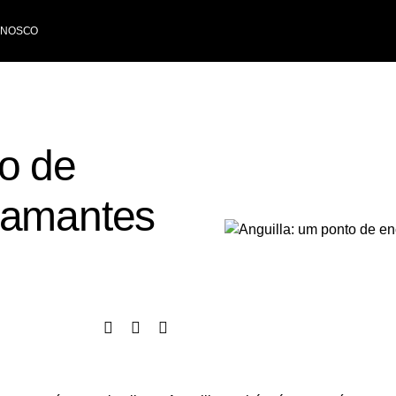
ONOSCO
to de
 amantes