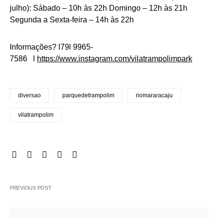
julho): Sábado – 10h às 22h Domingo – 12h às 21h
Segunda a Sexta-feira – 14h às 22h
Informações? l79l 9965-
7586 l
https://www.instagram.com/vilatrampolimpark
diversao
parquedetrampolim
riomararacaju
vilatrampolim
PREVIOUS POST