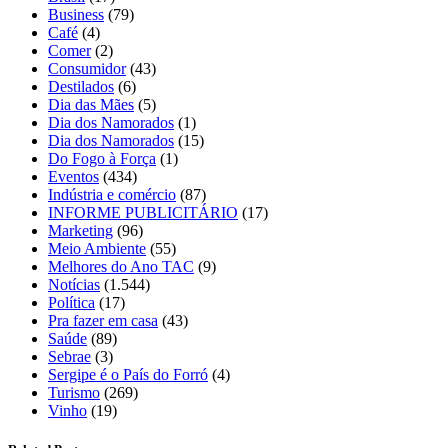
Business
(79)
Café
(4)
Comer
(2)
Consumidor
(43)
Destilados
(6)
Dia das Mães
(5)
Dia dos Namorados
(1)
Dia dos Namorados
(15)
Do Fogo à Força
(1)
Eventos
(434)
Indústria e comércio
(87)
INFORME PUBLICITÁRIO
(17)
Marketing
(96)
Meio Ambiente
(55)
Melhores do Ano TAC
(9)
Notícias
(1.544)
Política
(17)
Pra fazer em casa
(43)
Saúde
(89)
Sebrae
(3)
Sergipe é o País do Forró
(4)
Turismo
(269)
Vinho
(19)