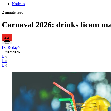
Notícias
2 minute read
Carnaval 2026: drinks ficam mai
Da Redação
17/02/2026
0
0
0