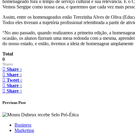
homenageado fora o tempo de serviço cultural e sua relevância. E o C
Vemos Sergipe como nossa casa, e queremos que cada vez mais pessoas
Assim, entre os homenageados estão Terezinha Alves de Oliva (Educa
Todos eles tiveram a trajetória profissional relembrada a partir de a
“No ano passado, quando realizamos a primeira edição, a homenageada
ocasião, os alunos fizeram uma mesa redonda com a mesma, aprendendo
do nosso estado, e então, tivemos a ideia de homenagear amplamente
Total
0
Shares
Share
0
Share
0
Tweet
0
Share
0
Share
0
Previous Post
Business
Marketing