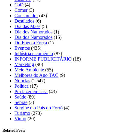
Café
(4)
Comer
(3)
Consumidor
(43)
Destilados
(6)
Dia das Mães
(5)
Dia dos Namorados
(1)
Dia dos Namorados
(15)
Do Fogo à Força
(1)
Eventos
(435)
Indústria e comércio
(87)
INFORME PUBLICITÁRIO
(18)
Marketing
(96)
Meio Ambiente
(55)
Melhores do Ano TAC
(9)
Notícias
(1.547)
Política
(17)
Pra fazer em casa
(43)
Saúde
(89)
Sebrae
(3)
Sergipe é o País do Forró
(4)
Turismo
(273)
Vinho
(20)
Related Posts