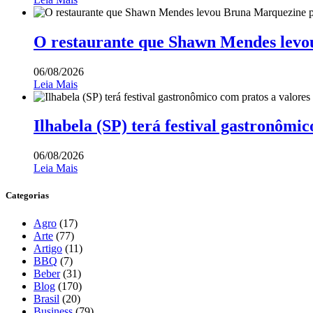
O restaurante que Shawn Mendes levo
06/08/2026
Leia Mais
Ilhabela (SP) terá festival gastronômic
06/08/2026
Leia Mais
Categorias
Agro
(17)
Arte
(77)
Artigo
(11)
BBQ
(7)
Beber
(31)
Blog
(170)
Brasil
(20)
Business
(79)