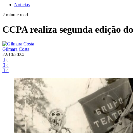
Notícias
2 minute read
CCPA realiza segunda edição d
Gilmara Costa
22/10/2024
0
0
0