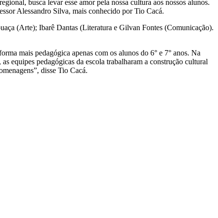
gional, busca levar esse amor pela nossa cultura aos nossos alunos.
essor Alessandro Silva, mais conhecido por Tio Cacá.
aça (Arte); Ibarê Dantas (Literatura e Gilvan Fontes (Comunicação).
e forma mais pedagógica apenas com os alunos do 6° e 7° anos. Na
as equipes pedagógicas da escola trabalharam a construção cultural
homenagens”, disse Tio Cacá.