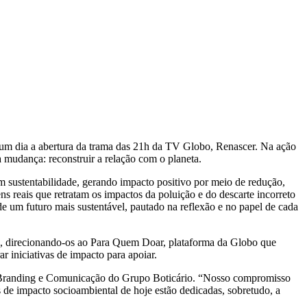
um dia a abertura da trama das 21h da TV Globo, Renascer. Na ação
ma mudança: reconstruir a relação com o planeta.
m sustentabilidade, gerando impacto positivo por meio de redução,
ens reais que retratam os impactos da poluição e do descarte incorreto
de um futuro mais sustentável, pautado na reflexão e no papel de cada
lico, direcionando-os ao Para Quem Doar, plataforma da Globo que
ar iniciativas de impacto para apoiar.
de Branding e Comunicação do Grupo Boticário. “Nosso compromisso
as de impacto socioambiental de hoje estão dedicadas, sobretudo, a