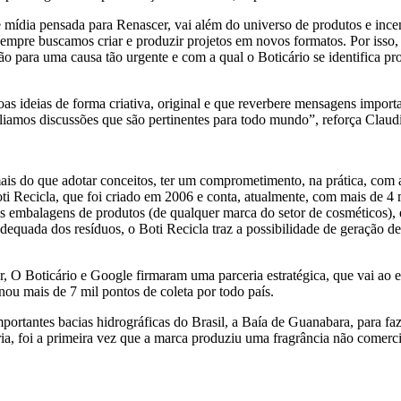
o de mídia pensada para Renascer, vai além do universo de produtos e in
pre buscamos criar e produzir projetos em novos formatos. Por isso, fi
o para uma causa tão urgente e com a qual o Boticário se identifica p
as ideias de forma criativa, original e que reverbere mensagens impor
iamos discussões que são pertinentes para todo mundo”, reforça Claudi
is do que adotar conceitos, ter um comprometimento, na prática, com 
Boti Recicla, que foi criado em 2006 e conta, atualmente, com mais de 4 
is embalagens de produtos (de qualquer marca do setor de cosméticos),
equada dos resíduos, o Boti Recicla traz a possibilidade de geração de
 O Boticário e Google firmaram uma parceria estratégica, que vai ao 
ou mais de 7 mil pontos de coleta por todo país.
mportantes bacias hidrográficas do Brasil, a Baía de Guanabara, para fa
ia, foi a primeira vez que a marca produziu uma fragrância não comercia