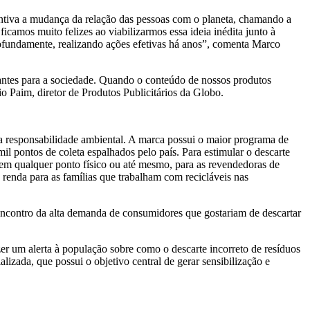
centiva a mudança da relação das pessoas com o planeta, chamando a
camos muito felizes ao viabilizarmos essa ideia inédita junto à
rofundamente, realizando ações efetivas há anos”, comenta Marco
tantes para a sociedade. Quando o conteúdo de nossos produtos
o Paim, diretor de Produtos Publicitários da Globo.
a responsabilidade ambiental. A marca possui o maior programa de
mil pontos de coleta espalhados pelo país. Para estimular o descarte
 em qualquer ponto físico ou até mesmo, para as revendedoras de
 renda para as famílias que trabalham com recicláveis nas
encontro da alta demanda de consumidores que gostariam de descartar
zer um alerta à população sobre como o descarte incorreto de resíduos
lizada, que possui o objetivo central de gerar sensibilização e