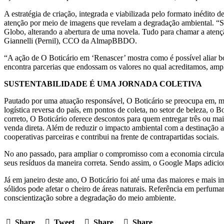
A estratégia de criação, integrada e viabilizada pelo formato inédit
atenção por meio de imagens que revelam a degradação ambiental. “Sem
Globo, alterando a abertura de uma novela. Tudo para chamar a atençã
Giannelli (Pernil), CCO da AlmapBBDO.
“A ação de O Boticário em ‘Renascer’ mostra como é possível aliar bo
encontra parcerias que endossam os valores no qual acreditamos, ampl
SUSTENTABILIDADE É UMA JORNADA COLETIVA
Pautado por uma atuação responsável, O Boticário se preocupa em, ma
logística reversa do país, em pontos de coleta, no setor de beleza, o 
correto, O Boticário oferece descontos para quem entregar três ou ma
venda direta. Além de reduzir o impacto ambiental com a destinação ad
cooperativas parceiras e contribui na frente de contrapartidas sociais.
No ano passado, para ampliar o compromisso com a economia circular,
seus resíduos da maneira correta. Sendo assim, o Google Maps adicion
Já em janeiro deste ano, O Boticário foi até uma das maiores e mais i
sólidos pode afetar o cheiro de áreas naturais. Referência em perfumar
conscientização sobre a degradação do meio ambiente.
Share
Tweet
Share
Share