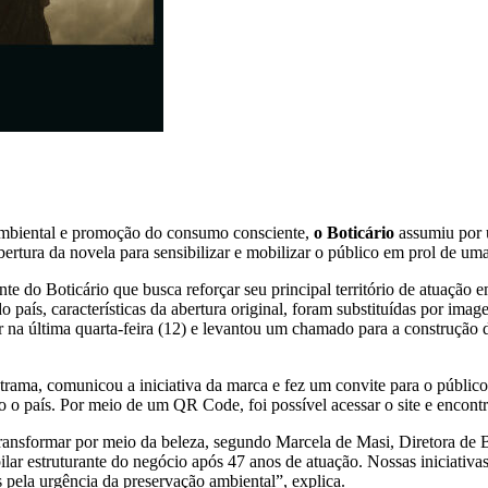
ambiental e promoção do consumo consciente,
o Boticário
assumiu por 
a abertura da novela para sensibilizar e mobilizar o público em prol de u
do Boticário que busca reforçar seu principal território de atuação e
o país, características da abertura original, foram substituídas por imag
r na última quarta-feira (12) e levantou um chamado para a construção 
 na trama, comunicou a iniciativa da marca e fez um convite para o púb
o o país. Por meio de um QR Code, foi possível acessar o site e encontr
 transformar por meio da beleza, segundo Marcela de Masi, Diretora 
pilar estruturante do negócio após 47 anos de atuação. Nossas iniciativ
 pela urgência da preservação ambiental”, explica.