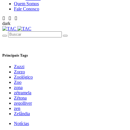
Quem Somos
Fale Conosco
dark
Principais Tags
Zuzzi
Zorzo
Zoológico
Zoo
zona
zétramela
Zétona
zeqolliver
zen
Zelândia
Notícias