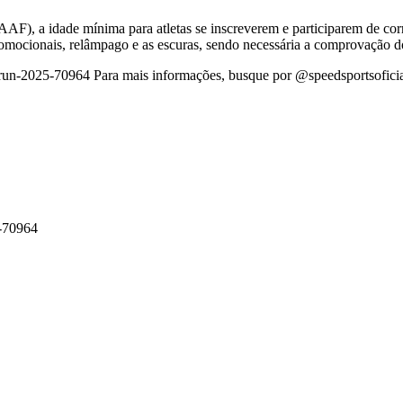
F), a idade mínima para atletas se inscreverem e participarem de corri
romocionais, relâmpago e as escuras, sendo necessária a comprovação 
et-run-2025-70964 Para mais informações, busque por @speedsportsoficia
5-70964