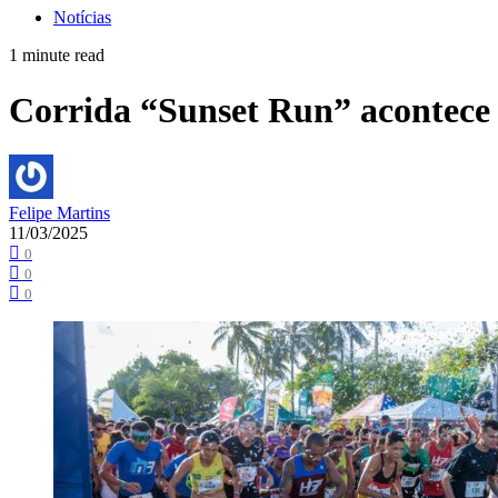
Notícias
1 minute read
Corrida “Sunset Run” acontece 
Felipe Martins
11/03/2025
0
0
0