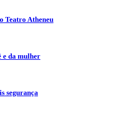
no Teatro Atheneu
ê e da mulher
is segurança