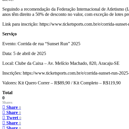
Seguindo a recomendação da Federação Internacional de Atletismo (IAA
anos têm direito a 50% de desconto no valor, com exceção de lotes p
Link para inscrição: https://www.ticketsports.com.br/e/corrida-suns
Serviço
Evento: Corrida de rua “Sunset Run” 2025
Data: 5 de abril de 2025
Local: Clube da Caixa – Av. Melício Machado, 820, Aracaju-SE
Inscrições: https://www.ticketsports.com.br/e/corrida-sunset-run-202
Valores: Kit Quero Correr – R$89,90 / Kit Completo – R$119,90
Total
0
Shares
Share
0
Share
0
Tweet
0
Share
0
Share
0