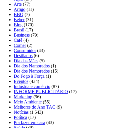
Arte
(77)
Artigo
(11)
BBQ
(7)
Beber
(31)
Blog
(170)
Brasil
(17)
Business
(79)
Café
(4)
Comer
(2)
Consumidor
(43)
Destilados
(6)
Dia das Mães
(5)
Dia dos Namorados
(1)
Dia dos Namorados
(15)
Do Fogo à Força
(1)
Eventos
(434)
Indústria e comércio
(87)
INFORME PUBLICITÁRIO
(17)
Marketing
(96)
Meio Ambiente
(55)
Melhores do Ano TAC
(9)
Notícias
(1.543)
Política
(17)
Pra fazer em casa
(43)
Saúde
(89)