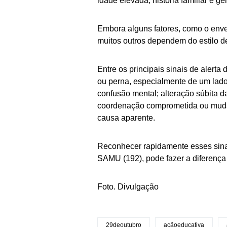
idade elevada, história familiar e g
Embora alguns fatores, como o envel
muitos outros dependem do estilo 
Entre os principais sinais de alert
ou perna, especialmente de um lado
confusão mental; alteração súbita d
coordenação comprometida ou mudan
causa aparente.
Reconhecer rapidamente esses sinai
SAMU (192), pode fazer a diferença 
Foto. Divulgação
29deoutubro
açãoeducativa