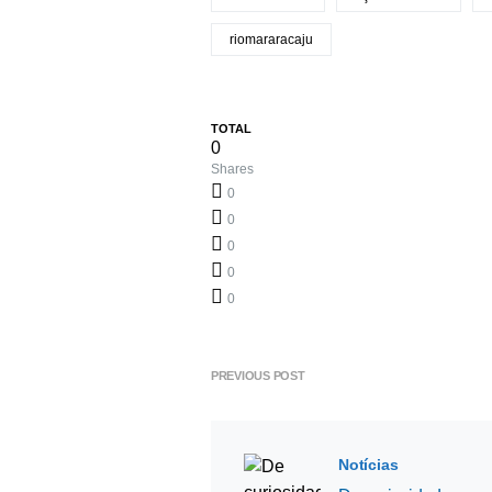
riomararacaju
TOTAL
0
Shares
0
0
0
0
0
PREVIOUS POST
Notícias