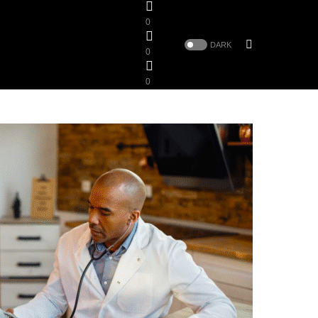
0
DARK
0
0