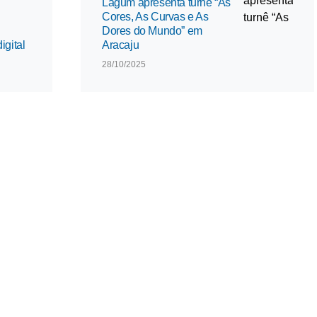
Lagum apresenta turnê “As
Cores, As Curvas e As
Dores do Mundo” em
gital
Aracaju
28/10/2025