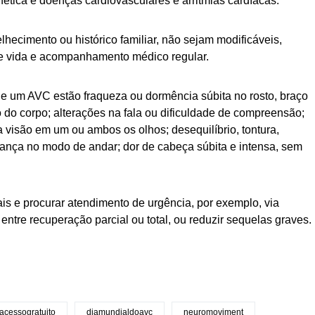
enética e doenças cardiovasculares e arritmias cardíacas.
hecimento ou histórico familiar, não sejam modificáveis,
de vida e acompanhamento médico regular.
a de um AVC estão fraqueza ou dormência súbita no rosto, braço
 do corpo; alterações na fala ou dificuldade de compreensão;
a visão em um ou ambos os olhos; desequilíbrio, tontura,
ça no modo de andar; dor de cabeça súbita e intensa, sem
s e procurar atendimento de urgência, por exemplo, via
entre recuperação parcial ou total, ou reduzir sequelas graves.
acessogratuito
diamundialdoavc
neuromoviment