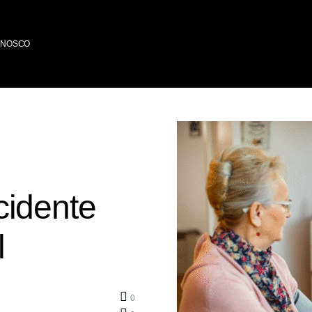
ONOSCO
cidente
l
0