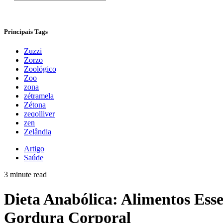
Principais Tags
Zuzzi
Zorzo
Zoológico
Zoo
zona
zétramela
Zétona
zeqolliver
zen
Zelândia
Artigo
Saúde
3 minute read
Dieta Anabólica: Alimentos Ess
Gordura Corporal