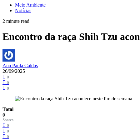
Meio Ambiente
Notícias
2 minute read
Encontro da raça Shih Tzu acon
Ana Paula Caldas
26/09/2025
0
0
0
Total
0
Shares
0
0
0