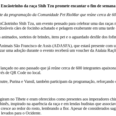
Encãotrinho da raça Shih Tzu promete encantar o fim de semana
rte da programação da Comunidade Pet RioMar que reúne cerca de 600
EnCãotrinho Shih Tzu, um evento pensado para celebrar uma das raças
doráveis cães de focinho achatado e pelagem exuberante em uma tarde de
nimados, sorteios de brindes, itens pet e o aguardado desfile dos fofi
s Animais São Francisco de Assis (ADASFA), que estará presente com u
izar uma adoção durante o evento receberá um voucher da Atalaia Raçõ
çado no ano passado que já reúne cerca de 600 integrantes apaixonado
vés de QR Code no local.
utre, Purina e Vansil, também participam da programação, reforçando o
rgiram no Tibete e eram oferecidos como presentes aos imperadores chi
chinês, inspirado na aparência da raça e em lendas budistas que asso
resce ao redor do rosto, lembrando a flor. Apesar de considerados sa
levados para o Ocidente.