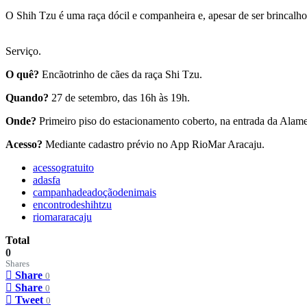
O Shih Tzu é uma raça dócil e companheira e, apesar de ser brincalh
Serviço.
O quê?
Encãotrinho de cães da raça Shi Tzu.
Quando?
27 de setembro, das 16h às 19h.
Onde?
Primeiro piso do estacionamento coberto, na entrada da Alame
Acesso?
Mediante cadastro prévio no App RioMar Aracaju.
acessogratuito
adasfa
campanhadeadoçãodenimais
encontrodeshihtzu
riomararacaju
Total
0
Shares
Share
0
Share
0
Tweet
0