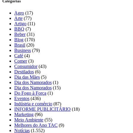
Categorias
Agro
(17)
Arte
(77)
Artigo
(11)
BBQ
(7)
Beber
(31)
Blog
(170)
Brasil
(20)
Business
(79)
Café
(4)
Comer
(3)
Consumidor
(43)
Destilados
(6)
Dia das Mães
(5)
Dia dos Namorados
(1)
Dia dos Namorados
(15)
Do Fogo à Força
(1)
Eventos
(436)
Indústria e comércio
(87)
INFORME PUBLICITÁRIO
(18)
Marketing
(96)
Meio Ambiente
(55)
Melhores do Ano TAC
(9)
Notícias
(1.552)