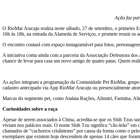
Ação faz pa
O RioMar Aracaju realiza neste sábado, 27 de setembro, o primeiro 
16h às 18h, na entrada da Alameda de Serviços, e promete reunir os a
O encontro contará com espaço instagramável para fotos, personagens a
A iniciativa conta ainda com a parceria da Associação Defensora do
chance de levar para casa um novo amigo de quatro patas. Quem real
As ações integram a programação da Comunidade Pet RioMar, grupo lan
cadastro antecipado via App RioMar Aracaju ou presencialmente atra
Marcas do segmento pet, como Atalaia Rações, Alinutri, Farmina, Alin
Curiosidades sobre a raça
Apesar de serem associados à China, acredita-se que os Shih Tzus su
viviam nos palácios reais. O nome Shih Tzu significa “cão-leão” em 
chamados de “cachorros crisântemo” por causa da forma como o pelo c
exemplares que existem hoje descendem de apenas 14 cães que foram 