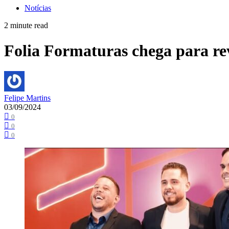
Notícias
2 minute read
Folia Formaturas chega para r
Felipe Martins
03/09/2024
0
0
0