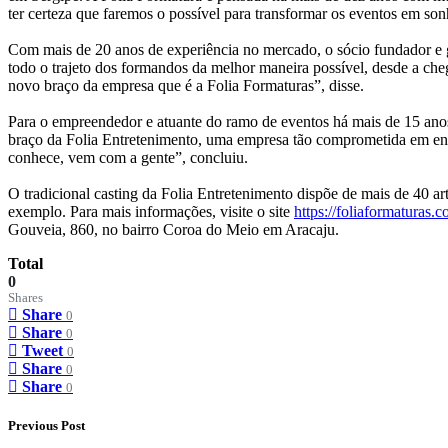
ter certeza que faremos o possível para transformar os eventos em son
Com mais de 20 anos de experiência no mercado, o sócio fundador e 
todo o trajeto dos formandos da melhor maneira possível, desde a che
novo braço da empresa que é a Folia Formaturas”, disse.
Para o empreendedor e atuante do ramo de eventos há mais de 15 anos,
braço da Folia Entretenimento, uma empresa tão comprometida em entre
conhece, vem com a gente”, concluiu.
O tradicional casting da Folia Entretenimento dispõe de mais de 40 
exemplo. Para mais informações, visite o site
https://foliaformaturas.c
Gouveia, 860, no bairro Coroa do Meio em Aracaju.
Total
0
Shares
Share
0
Share
0
Tweet
0
Share
0
Share
0
Previous Post