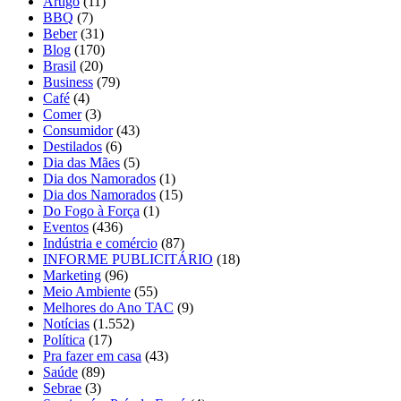
Artigo
(11)
BBQ
(7)
Beber
(31)
Blog
(170)
Brasil
(20)
Business
(79)
Café
(4)
Comer
(3)
Consumidor
(43)
Destilados
(6)
Dia das Mães
(5)
Dia dos Namorados
(1)
Dia dos Namorados
(15)
Do Fogo à Força
(1)
Eventos
(436)
Indústria e comércio
(87)
INFORME PUBLICITÁRIO
(18)
Marketing
(96)
Meio Ambiente
(55)
Melhores do Ano TAC
(9)
Notícias
(1.552)
Política
(17)
Pra fazer em casa
(43)
Saúde
(89)
Sebrae
(3)