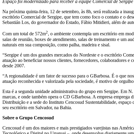
Espaço foi modernizado para receber a equipe Comercial de Sergipe
Na próxima quinta-feira, 12 de setembro, às 8h, será realizada a ina
escritório Comercial de Sergipe, que tem como foco o contato e o de
Sebastián Los, do governador do Estado, Fábio Mitidieri, além de auto
2
Com um total de 572m
, o ambiente contempla um escritório em mo
salas de reunião, boxes de atendimento, salas de treinamento e um aud
naturais em sua composição, como palha, madeira e sisal.
“Sergipe é um dos grandes mercados do Nordeste e o escritório Comer
atuação ao beneficiar nossos clientes, fornecedores, colaboradores e
desde 2007.
“A regionalidade é um fator de sucesso para o GBarbosa. É o que no
atuação reconhecida e valorizada pela sociedade, é motivo de orgulho
Esta é a segunda unidade administrativa do grupo em Sergipe. Em N. S
marcas, e onde também opera o CD GBarbosa. A empresa emprega dire
Distribuição e a sede do Instituto Cencosud Sustentabilidade, espaç
seu escritório em Salvador, na Bahia.
Sobre o Grupo Cencosud
Cencosud é um dos maiores e mais prestigiados varejistas nas Améric
Tecnológico e Digital no Uruguai –, onde desenvolve diariamente um