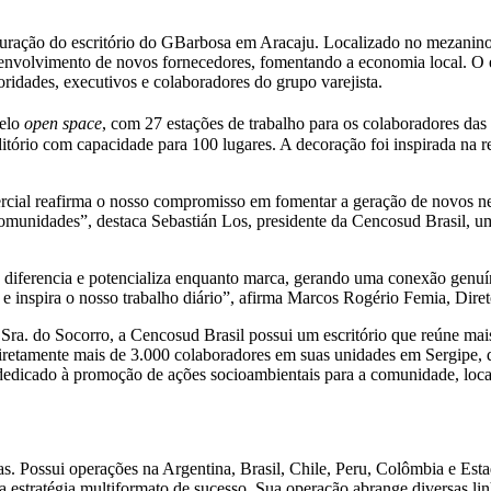
uguração do escritório do GBarbosa em Aracaju. Localizado no mezanino 
senvolvimento de novos fornecedores, fomentando a economia local. O 
ridades, executivos e colaboradores do grupo varejista.
delo
open space
, com 27 estações de trabalho para os colaboradores da
itório com capacidade para 100 lugares. A decoração foi inspirada na re
cial reafirma o nosso compromisso em fomentar a geração de novos neg
 comunidades”, destaca Sebastián Los, presidente da Cencosud Brasil, 
s diferencia e potencializa enquanto marca, gerando uma conexão genu
 e inspira o nosso trabalho diário”, afirma Marcos Rogério Femia, Dire
ra. do Socorro, a Cencosud Brasil possui um escritório que reúne mais
tamente mais de 3.000 colaboradores em suas unidades em Sergipe, qu
o dedicado à promoção de ações socioambientais para a comunidade, loc
as. Possui operações na Argentina, Brasil, Chile, Peru, Colômbia e Es
a estratégia multiformato de sucesso. Sua operação abrange diversas 