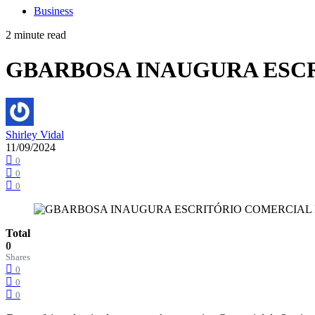
Business
2 minute read
GBARBOSA INAUGURA ESCR
Shirley Vidal
11/09/2024
0
0
0
Total
0
Shares
0
0
0