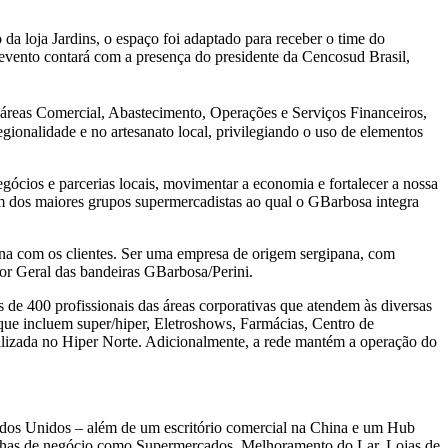
da loja Jardins, o espaço foi adaptado para receber o time do
evento contará com a presença do presidente da Cencosud Brasil,
s áreas Comercial, Abastecimento, Operações e Serviços Financeiros,
gionalidade e no artesanato local, privilegiando o uso de elementos
ócios e parcerias locais, movimentar a economia e fortalecer a nossa
um dos maiores grupos supermercadistas ao qual o GBarbosa integra
ína com os clientes. Ser uma empresa de origem sergipana, com
tor Geral das bandeiras GBarbosa/Perini.
 de 400 profissionais das áreas corporativas que atendem às diversas
e incluem super/hiper, Eletroshows, Farmácias, Centro de
alizada no Hiper Norte. Adicionalmente, a rede mantém a operação do
tados Unidos – além de um escritório comercial na China e um Hub
linhas de negócio como Supermercados, Melhoramento do Lar, Lojas de