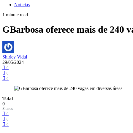
Notícias
1 minute read
GBarbosa oferece mais de 240 v
Shirley Vidal
29/05/2024
0
0
0
Total
0
Shares
0
0
0