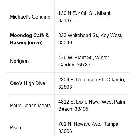
130 N.E. 40th St., Miami,
Michael’s Genuine
33137
Moondog Café &
823 Whitehead St., Key West,
Bakery (novo)
33040
426 W. Plant St., Winter
Norigami
Garden, 34787
2304 E. Robinson St., Orlando,
Otto’s High Dive
32803
4812 S. Dixie Hwy., West Palm
Palm Beach Meats
Beach, 33405
701 N. Howard Ave., Tampa,
Psomi
33606