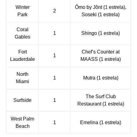
Winter
Ômo by Jônt
(1 estrela)
,
2
Park
Soseki
(1 estrela)
Coral
1
Shingo
(1 estrela)
Gables
Fort
Chef’s Counter at
1
Lauderdale
MAASS
(1 estrela)
North
1
Mutra
(1 estrela)
Miami
The Surf Club
Surfside
1
Restaurant
(1 estrela)
West Palm
1
Emelina
(1 estrela)
Beach