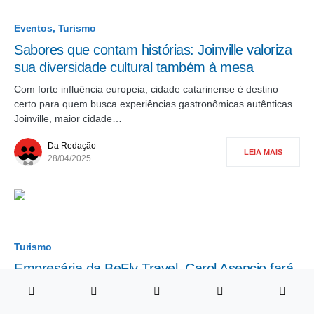
Eventos
Turismo
Sabores que contam histórias: Joinville valoriza
sua diversidade cultural também à mesa
Com forte influência europeia, cidade catarinense é destino
certo para quem busca experiências gastronômicas autênticas
Joinville, maior cidade…
Da Redação
LEIA MAIS
28/04/2025
Turismo
Empresária da BeFly Travel, Carol Asencio fará
palestra no evento Bem Mulher
A empresária e agente de viagens Carol Asencio, com 34 anos