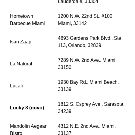
Lauderdale, 33304
Hometown
1200 N.W. 22nd St., #100,
Barbecue Miami
Miami, 33142
4693 Gardens Park Blvd., Ste
Isan Zaap
113, Orlando, 32839
7289 N.W. 2nd Ave., Miami,
La Natural
33150
1930 Bay Rd., Miami Beach,
Lucali
33139
1812 S. Osprey Ave., Sarasota,
Lucky 8 (novo)
34239
Mandolin Aegean
4312 N.E. 2nd Ave., Miami,
Bistro
33137