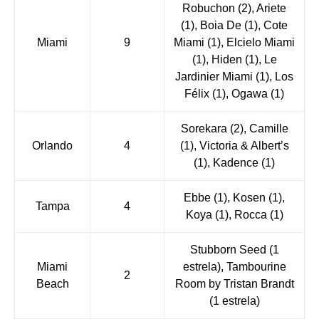
Robuchon
(2)
, Ariete
(1)
, Boia De
(1)
, Cote
Miami
9
Miami
(1)
, Elcielo Miami
(1)
, Hiden
(1)
, Le
Jardinier Miami
(1)
, Los
Félix
(1)
, Ogawa
(1)
Sorekara
(2)
, Camille
Orlando
4
(1)
, Victoria & Albert’s
(1)
, Kadence
(1)
Ebbe
(1)
, Kosen
(1)
,
Tampa
4
Koya
(1)
, Rocca
(1)
Stubborn Seed
(1
Miami
estrela
)
, Tambourine
2
Beach
Room by Tristan Brandt
(1 estrela)