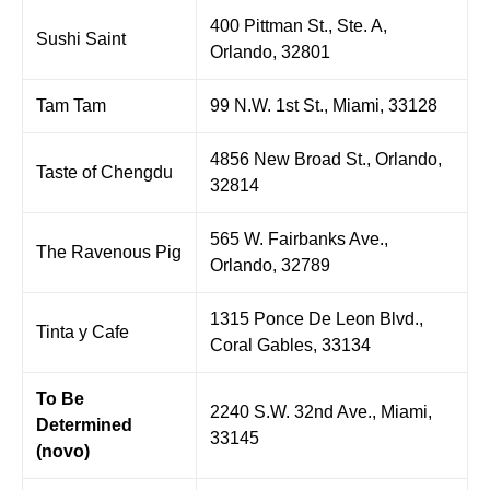
400 Pittman St., Ste. A,
Sushi Saint
Orlando, 32801
Tam Tam
99 N.W. 1st St., Miami, 33128
4856 New Broad St., Orlando,
Taste of Chengdu
32814
565 W. Fairbanks Ave.,
The Ravenous Pig
Orlando, 32789
1315 Ponce De Leon Blvd.,
Tinta y Cafe
Coral Gables, 33134
To Be
2240 S.W. 32nd Ave., Miami,
Determined
33145
(novo)