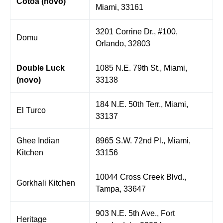
Cotoa (novo)
Miami, 33161
3201 Corrine Dr., #100,
Domu
Orlando, 32803
Double Luck
1085 N.E. 79th St., Miami,
(novo)
33138
184 N.E. 50th Terr., Miami,
El Turco
33137
Ghee Indian
8965 S.W. 72nd Pl., Miami,
Kitchen
33156
10044 Cross Creek Blvd.,
Gorkhali Kitchen
Tampa, 33647
903 N.E. 5th Ave., Fort
Heritage