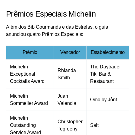
Prêmios Especiais Michelin
Além dos Bib Gourmands e das Estrelas, o guia
anunciou quatro Prêmios Especiais:
Prêmio
Vencedor
Estabelecimento
Michelin
The Daytrader
Rhianda
Exceptional
Tiki Bar &
Smith
Cocktails Award
Restaurant
Michelin
Juan
Ômo by Jônt
Sommelier Award
Valencia
Michelin
Christopher
Outstanding
Salt
Tegreeny
Service Award