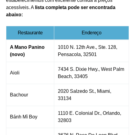
estabelecimentos com excelente comida a preços
acessíveis. A
lista completa pode ser encontrada
abaixo:
Restaurante
Endereço
A Mano Panino
1010 N. 12th Ave., Ste. 128,
(novo)
Pensacola, 32501
7434 S. Dixie Hwy., West Palm
Aioli
Beach, 33405
2020 Salzedo St., Miami,
Bachour
33134
1110 E. Colonial Dr., Orlando,
Bánh Mì Boy
32803