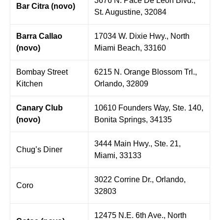
3676 N. Pace De Leon Blvd.,
Bar Citra (novo)
St. Augustine, 32084
Barra Callao
17034 W. Dixie Hwy., North
(novo)
Miami Beach, 33160
Bombay Street
6215 N. Orange Blossom Trl.,
Kitchen
Orlando, 32809
Canary Club
10610 Founders Way, Ste. 140,
(novo)
Bonita Springs, 34135
3444 Main Hwy., Ste. 21,
Chug’s Diner
Miami, 33133
3022 Corrine Dr., Orlando,
Coro
32803
12475 N.E. 6th Ave., North