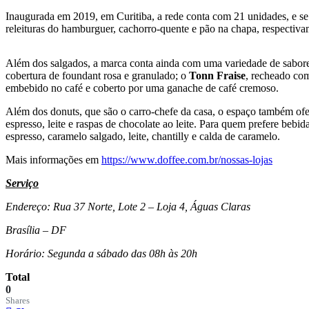
Inaugurada em 2019, em Curitiba, a rede conta com 21 unidades, e se
releituras do hamburguer, cachorro-quente e pão na chapa, respectiv
Além dos salgados, a marca conta ainda com uma variedade de sabore
cobertura de foundant rosa e granulado; o
Tonn Fraise
, recheado com
embebido no café e coberto por uma ganache de café cremoso.
Além dos donuts, que são o carro-chefe da casa, o espaço também of
espresso, leite e raspas de chocolate ao leite. Para quem prefere bebid
espresso, caramelo salgado, leite, chantilly e calda de caramelo.
Mais informações em
https://www.doffee.com.br/nossas-lojas
Serviço
Endereço: Rua 37 Norte, Lote 2 – Loja 4, Águas Claras
Brasília – DF
Horário: Segunda a sábado das 08h às 20h
Total
0
Shares