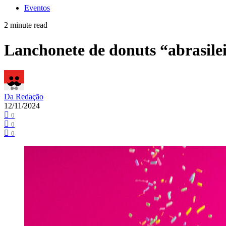
Eventos
2 minute read
Lanchonete de donuts “abrasile
Da Redação
12/11/2024
0
0
0