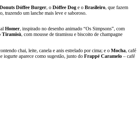
Donuts Dóffee Burger
, o
Dóffee Dog
e o
Brasileiro
, que fazem
o, trazendo um lanche mais leve e saboroso.
nal
Homer
, inspirado no desenho animado “Os Simpsons”, com
o
Tiramisù
, com mousse de tiramissu e biscoito de champagne
contendo chai, leite, canela e anis estrelado por cima; e o
Mocha
, café
de iogurte aparece como sugestão, junto do
Frappé Caramelo
– café