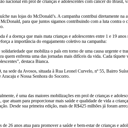
nacional em prol de crianças e adolescentes com câncer do Brasil, vai
duíche nas lojas do McDonald’s. A campanha contribui diretamente na a
 McDonald, para que juntos sigamos contribuindo com a luta contra o c
o.
nda é a doença que mais mata crianças e adolescentes entre 1 e 19 anos
eforça a importância do engajamento coletivo na campanha:
idariedade que mobiliza o país em torno de uma causa urgente e tran
ra quem enfrenta uma das jornadas mais difíceis da vida. Cada tíquete
lescentes”, destaca Bianca.
, na sede da Avosos, situada à Rua Leonel Curvelo, nº 55, Bairro Suíss
de Aracaju e Nossa Senhora do Socorro.
almente, é uma das maiores mobilizações em prol de crianças e adolesc
d, que atuam para proporcionar mais saúde e qualidade de vida a crian
cação. Desde sua primeira edição, mais de R$425 milhões já foram arre
 de 26 anos atua para promover a saúde e bem-estar de crianças e adol