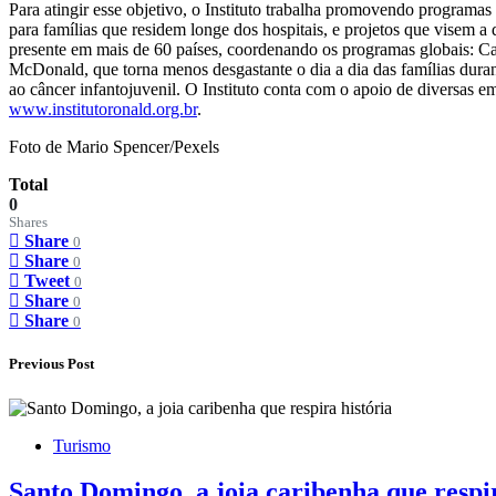
Para atingir esse objetivo, o Instituto trabalha promovendo programas
para famílias que residem longe dos hospitais, e projetos que vise
presente em mais de 60 países, coordenando os programas globais: C
McDonald, que torna menos desgastante o dia a dia das famílias duran
ao câncer infantojuvenil. O Instituto conta com o apoio de diversas e
www.institutoronald.org.br
.
Foto de Mario Spencer/Pexels
Total
0
Shares
Share
0
Share
0
Tweet
0
Share
0
Share
0
Previous Post
Turismo
Santo Domingo, a joia caribenha que respir