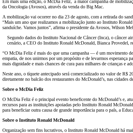
Em mais uma edição, o McDia Feliz, a maior campanha de mobilização 
da Oncologia (Avosos), através da venda do Big Mac.
A mobilização vai ocorrer no dia 23 de agosto, com a retirada do san
“Mais um ano que realizamos a mobilização junto ao Instituto Ronald
sanduíche. Vamos juntos”, afirma o presidente da Avosos, Wilson Mel
Segundo dados do Instituto Nacional de Câncer (Inca), o câncer ai
cenário, a CEO do Instituto Ronald McDonald, Bianca Provedel, r
“O McDia Feliz é mais do que uma campanha — é um movimento de sol
empatia, de nos unirmos por um propósito e de levarmos esperança pa
mais dignidade e mais chances de cura para milhares de crianças e ado
Neste ano, o tíquete antecipado será comercializado no valor de R$ 20
diretamente no balcão dos restaurantes do McDonald’s, nas cidades 
Sobre o McDia Feliz
O McDia Feliz é o principal evento beneficente do McDonald’s e, atu
recursos para as instituições apoiadas pelo Instituto Ronald McDonal
para beneficiar outra causa de grande importância para o país, a Edu
Sobre o Instituto Ronald McDonald
Organização sem fins lucrativos, o Instituto Ronald McDonald há mais