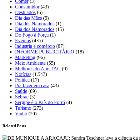
Comer
(3)
Consumidor
(43)
Destilados
(6)
Dia das Mães
(5)
Dia dos Namorados
(1)
Dia dos Namorados
(15)
Do Fogo à Força
(1)
Eventos
(435)
Indústria e comércio
(87)
INFORME PUBLICITÁRIO
(18)
Marketing
(96)
Meio Ambiente
(55)
Melhores do Ano TAC
(9)
Notícias
(1.547)
Política
(17)
Pra fazer em casa
(43)
Saúde
(89)
Sebrae
(3)
Sergipe é o País do Forró
(4)
Turismo
(273)
Vinho
(20)
Related Posts