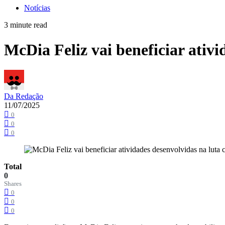
Notícias
3 minute read
McDia Feliz vai beneficiar ativi
Da Redação
11/07/2025
0
0
0
Total
0
Shares
0
0
0