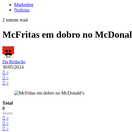
Marketing
Notícias
2 minute read
McFritas em dobro no McDonal
Da Redação
30/05/2024
0
0
0
Total
0
Shares
0
0
0