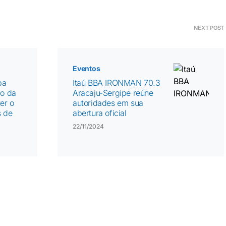
NEXT POST
Eventos
ba
Itaú BBA IRONMAN 70.3
ão da
Aracaju-Sergipe reúne
er o
autoridades em sua
s de
abertura oficial
22/11/2024