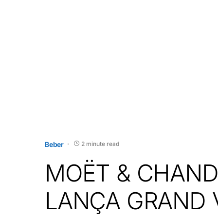
Beber
2 minute read
MOËT & CHAN
LANÇA GRAND 