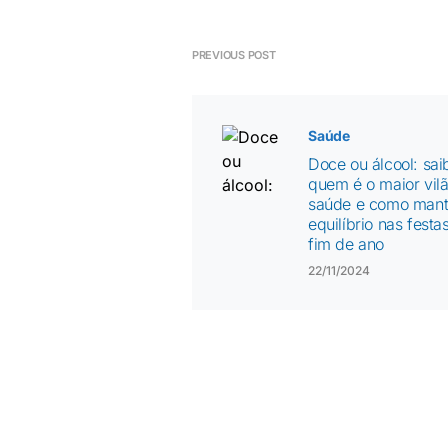
PREVIOUS POST
Saúde
Doce ou álcool: sai
quem é o maior vil
saúde e como mant
equilíbrio nas festa
fim de ano
22/11/2024