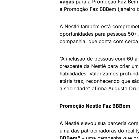
vagas
para a Promoção Faz Bem 
a Promoção Faz BBBem (janeiro 
A Nestlé também está comprometid
oportunidades para pessoas 50+. 
companhia, que conta com cerca d
“A inclusão de pessoas com 60 a
crescente da Nestlé para criar u
habilidades. Valorizamos profund
etária traz, reconhecendo que sã
a sociedade” afirma Augusto Drum
Promoção Nestlé Faz BBBem
A Nestlé elevou sua parceria co
uma das patrocinadoras do reali
BBBem”
– uma campanha que pro