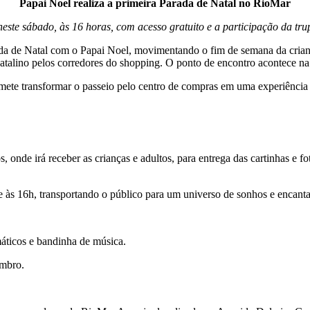
Papai Noel realiza a primeira Parada de Natal no RioMar
neste sábado, às 16 horas, com acesso gratuito e a participação da t
da de Natal com o Papai Noel, movimentando o fim de semana da crianç
natalino pelos corredores do shopping. O ponto de encontro acontece n
romete transformar o passeio pelo centro de compras em uma experiênc
 onde irá receber as crianças e adultos, para entrega das cartinhas e f
 às 16h, transportando o público para um universo de sonhos e encant
áticos e bandinha de música.
embro.