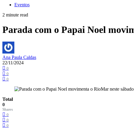
Eventos
2 minute read
Parada com o Papai Noel movim
Ana Paula Caldas
22/11/2024
0
0
0
Total
0
Shares
0
0
0