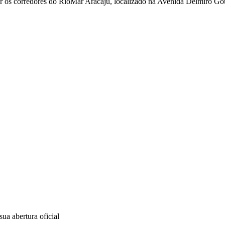
er os corredores do RioMar Aracaju, localizado na Avenida Delmiro Go