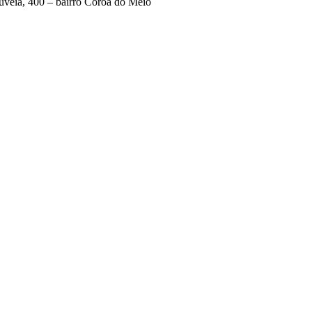
uveia, 400 – bairro Coroa do Meio