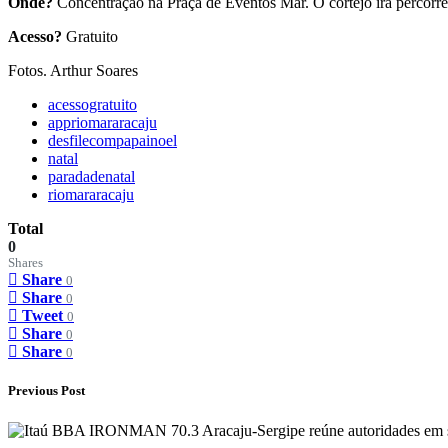
Onde?
Concentração na Praça de Eventos Mar. O cortejo irá percorr
Acesso?
Gratuito
Fotos. Arthur Soares
acessogratuito
appriomararacaju
desfilecompapainoel
natal
paradadenatal
riomararacaju
Total
0
Shares
Share
0
Share
0
Tweet
0
Share
0
Share
0
Previous Post