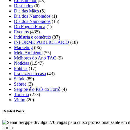
Consumidor
(43)
Destilados
(6)
Dia das Mães
(5)
Dia dos Namorados
(1)
Dia dos Namorados
(15)
Do Fogo à Força
(1)
Eventos
(435)
Indústria e comércio
(87)
INFORME PUBLICITÁRIO
(18)
Marketing
(96)
Meio Ambiente
(55)
Melhores do Ano TAC
(9)
Notícias
(1.547)
Política
(17)
Pra fazer em casa
(43)
Saúde
(89)
Sebrae
(3)
Sergipe é o País do Forró
(4)
Turismo
(273)
Vinho
(20)
Related Posts
2 min