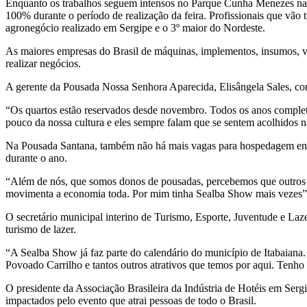
Enquanto os trabalhos seguem intensos no Parque Cunha Menezes na 
100% durante o período de realização da feira. Profissionais que vã
agronegócio realizado em Sergipe e o 3º maior do Nordeste.
As maiores empresas do Brasil de máquinas, implementos, insumos, veí
realizar negócios.
A gerente da Pousada Nossa Senhora Aparecida, Elisângela Sales, co
“Os quartos estão reservados desde novembro. Todos os anos complet
pouco da nossa cultura e eles sempre falam que se sentem acolhidos n
Na Pousada Santana, também não há mais vagas para hospedagem entre 
durante o ano.
“Além de nós, que somos donos de pousadas, percebemos que outros co
movimenta a economia toda. Por mim tinha Sealba Show mais vezes”,
O secretário municipal interino de Turismo, Esporte, Juventude e La
turismo de lazer.
“A Sealba Show já faz parte do calendário do município de Itabaiana
Povoado Carrilho e tantos outros atrativos que temos por aqui. Tenho c
O presidente da Associação Brasileira da Indústria de Hotéis em Ser
impactados pelo evento que atrai pessoas de todo o Brasil.