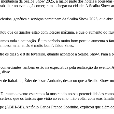
montagem da Sealba Show 2025, a maior parte dos hotéis e pousadas d
o trabalhar no evento já começaram a chegar na cidade. A Sealba Show 
culos, genética e serviços participam da Sealba Show 2025, que abre o
ntou que os quartos estão com lotação máxima, e que o aumento do fl
amos toda a ocupação. É um período muito bom porque aumenta o fatura
a nossa terra, então é muito bom”, falou Sales.
os dias 5 e 8 de fevereiro, quando acontece a Sealba Show. Para a pr
merciantes também estão na expectativa pela realização do evento. A 
 disse.
zer de Itabaiana, Éder de Jesus Andrade, destacou que a Sealba Show 
. Durante o evento estaremos lá mostrando nossas potencialidades como
erteza, que os turistas que virão ao evento, irão voltar com suas famíl
gipe (ABIH-SE), Antônio Carlos Franco Sobrinho, explicou que além do