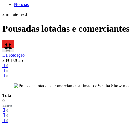
Notícias
2 minute read
Pousadas lotadas e comerciant
Da Redação
28/01/2025
0
0
0
Total
0
Shares
0
0
0