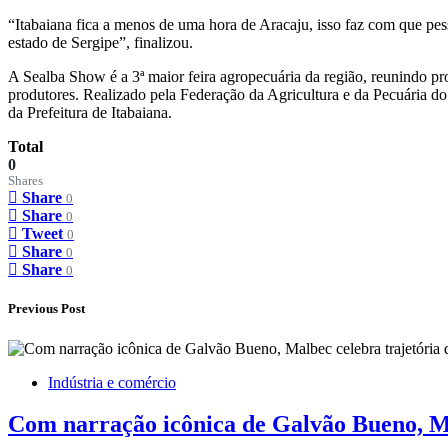
“Itabaiana fica a menos de uma hora de Aracaju, isso faz com que pesso
estado de Sergipe”, finalizou.
A Sealba Show é a 3ª maior feira agropecuária da região, reunindo pr
produtores. Realizado pela Federação da Agricultura e da Pecuária d
da Prefeitura de Itabaiana.
Total
0
Shares
Share
0
Share
0
Tweet
0
Share
0
Share
0
Previous Post
Indústria e comércio
Com narração icônica de Galvão Bueno, Ma