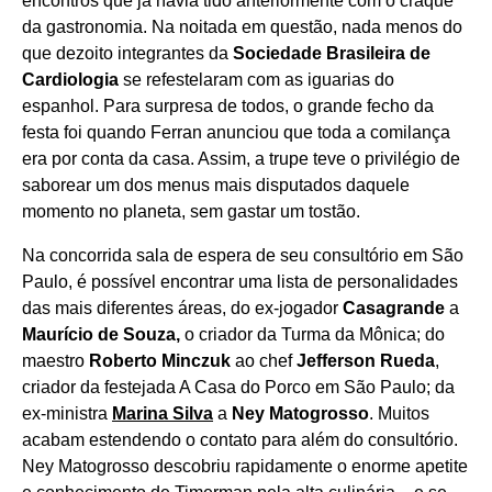
encontros que já havia tido anteriormente com o craque
da gastronomia. Na noitada em questão, nada menos do
que dezoito integrantes da
Sociedade Brasileira de
Cardiologia
se refestelaram com as iguarias do
espanhol. Para surpresa de todos, o grande fecho da
festa foi quando Ferran anunciou que toda a comilança
era por conta da casa. Assim, a trupe teve o privilégio de
saborear um dos menus mais disputados daquele
momento no planeta, sem gastar um tostão.
Na concorrida sala de espera de seu consultório em São
Paulo, é possível encontrar uma lista de personalidades
das mais diferentes áreas, do ex-jogador
Casagrande
a
Maurício de Souza,
o criador da Turma da Mônica; do
maestro
Roberto Minczuk
ao chef
Jefferson Rueda
,
criador da festejada A Casa do Porco em São Paulo; da
ex-ministra
Marina Silva
a
Ney Matogrosso
. Muitos
acabam estendendo o contato para além do consultório.
Ney Matogrosso descobriu rapidamente o enorme apetite