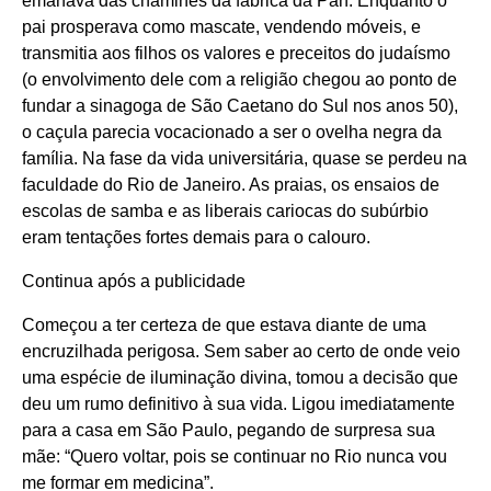
emanava das chaminés da fábrica da Pan. Enquanto o
pai prosperava como mascate, vendendo móveis, e
transmitia aos filhos os valores e preceitos do judaísmo
(o envolvimento dele com a religião chegou ao ponto de
fundar a sinagoga de São Caetano do Sul nos anos 50),
o caçula parecia vocacionado a ser o ovelha negra da
família. Na fase da vida universitária, quase se perdeu na
faculdade do Rio de Janeiro. As praias, os ensaios de
escolas de samba e as liberais cariocas do subúrbio
eram tentações fortes demais para o calouro.
Continua após a publicidade
Começou a ter certeza de que estava diante de uma
encruzilhada perigosa. Sem saber ao certo de onde veio
uma espécie de iluminação divina, tomou a decisão que
deu um rumo definitivo à sua vida. Ligou imediatamente
para a casa em São Paulo, pegando de surpresa sua
mãe: “Quero voltar, pois se continuar no Rio nunca vou
me formar em medicina”.