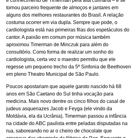
e conhecimento de Timerman pela alta culinária – e se
tornou parceiro frequente de almoços e jantares em
alguns dos melhores restaurantes do Brasil. A relação
costuma ocorrer em via dupla. Sempre que pode, o
cardiologista está nas primeiras filas dos espetáculos do
cantor. A paixão em comum por música também
aproximou Timerman de Minczuk para além do
consultório. Como forma de realizar um sonho do
cardiologista, certa vez o maestro permitiu que ele
regesse um pequeno trecho da 5ª Sinfonia de Beethoven
em pleno Theatro Municipal de São Paulo.
Poucos apostariam que aquele garoto nascido há 68
anos em São Caetano do Sul tinha vocação para
medicina. Mais novo dentre os cinco filhos do casal de
judeus asquenazes Jacob e Feyga (ele vindo da
Moldávia, ela da Ucrânia), Timerman passou a infância
na cidade do ABC paulista entre peladas disputadas na
rua, saboreando no ar o cheiro de chocolate que