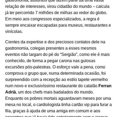
gastronomia, assuntos que fazem parte da uma vasta
relação de interesses, virou cidadão do mundo – calcula
já ter percorrido 7 milhões de milhas ao redor do globo.
Em meio aos congressos especializados, a regra é
sempre encaixar escapadas para museus, restaurantes e
vinícolas.
Cientes da expertise e dos preciosos contatos dele na
gastronomia, colegas presentes a esses mesmos
eventos não largam do pé do “Sergião”, como ele é mais
conhecido, de forma a pegar carona nas gulosas
excursões pós-palestras. O esforço vale a pena, como
comprova o grupo que, numa determinada ocasião, foi
surpreendido com a recepção ao estilo tapete vermelho
num novo e exclusivíssimo restaurante do catalão
Ferran
Adrià
, um dos chefs mais badalados do mundo.
Enquanto os pobres mortais aguardavam meses por uma
mesa no local, o cardiologista tinha cartão vip para furar a
fila, graças à ajuda de uma amiga em comum e aos