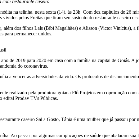
a com restaurante caseiro
nédita na telinha, nesta sexta (14), às 23h. Com dez capítulos de 26 mi
 vividos pelos Freitas que tiram seu sustento do restaurante caseiro e 
 além dos filhos Laís (Bibi Magalhães) e Alisson (Victor Vinícius), a f
mas para permanecer unidos.
asil
 ano de 2019 para 2020 em casa com a família na capital de Goiás. A jo
pandemia do coronavírus.
família a vencer as adversidades da vida. Os protocolos de distanciame
ente realizado pela produtora goiana Flô Projetos em coprodução com 
do edital Prodav TVs Públicas.
 restaurante caseiro Sal a Gosto, Tânia é uma mulher que já passou por
lia. Ao passar por algumas complicações de saúde que abalaram sua for