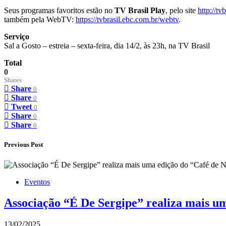
Seus programas favoritos estão no
TV Brasil Play
, pelo site
http://tv
também pela WebTV:
https://tvbrasil.ebc.com.br/webtv
.
Serviço
Sal a Gosto – estreia – sexta-feira, dia 14/2, às 23h, na TV Brasil
Total
0
Shares
Share
0
Share
0
Tweet
0
Share
0
Share
0
Previous Post
Eventos
Associação “É De Sergipe” realiza mais um
13/02/2025