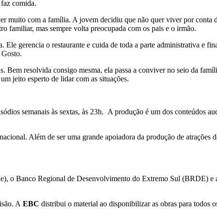
 faz comida.
r muito com a família. A jovem decidiu que não quer viver por conta do
ectro familiar, mas sempre volta preocupada com os pais e o irmão.
. Ele gerencia o restaurante e cuida de toda a parte administrativa e fi
a Gosto.
as. Bem resolvida consigo mesma, ela passa a conviver no seio da famí
um jeito esperto de lidar com as situações.
ódios semanais às sextas, às 23h. A produção é um dos conteúdos audi
acional. Além de ser uma grande apoiadora da produção de atrações de
ine), o Banco Regional de Desenvolvimento do Extremo Sul (BRDE) e
visão. A
EBC
distribui o material ao disponibilizar as obras para todos