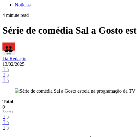
Notícias
4 minute read
Série de comédia Sal a Gosto es
Da Redação
13/02/2025
0
0
0
Total
0
Shares
0
0
0