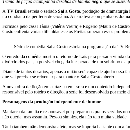
Trama de ficção acompanha desafios de família negra que se sustent
A
TV Brasil
estreia o seriado
Sal a Gosto
, produção de dramaturgia i
no cotidiano da periferia de Goiânia. A narrativa acompanha os dramas
Formada pelo casal Tânia (Valéria Vieira) e Rogério (Mauri de Castro),
Gosto enfrenta várias dificuldades e os Freitas superam esses proble
Série de comédia Sal a Gosto estreia na programação da TV Br
O enredo da comédia mostra o retorno de Laís para passar a virada do
divórcio dos pais, a possível chegada inesperada de um sobrinho e a 
Diante de tantos desafios, apenas a união será capaz de ajudar essa 
que vai precisar se reiventar para manter o Sal a Gosto aberto.
A nova obra de ficção em cartaz na emissora é um conteúdo independ
responsável pelo roteiro e direção, a série foi desenvolvida por meio 
Personagens da produção independente de humor
Matriarca da família e responsável por preparar os pratos servidos no
não queria, mas assumiu. Pessoa simples, ela não tem muita vaidade.
Tânia também não demonstra afeto, mas se importa bastante com a famí