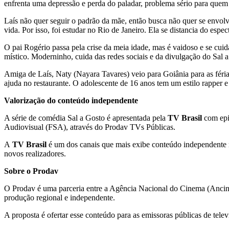
enfrenta uma depressão e perda do paladar, problema sério para quem
Laís não quer seguir o padrão da mãe, então busca não quer se envolve
vida. Por isso, foi estudar no Rio de Janeiro. Ela se distancia do esp
O pai Rogério passa pela crise da meia idade, mas é vaidoso e se cuida
místico. Moderninho, cuida das redes sociais e da divulgação do Sal 
Amiga de Laís, Naty (Nayara Tavares) veio para Goiânia para as féri
ajuda no restaurante. O adolescente de 16 anos tem um estilo rapper e 
Valorização do conteúdo independente
A série de comédia Sal a Gosto é apresentada pela
TV Brasil
com epis
Audiovisual (FSA), através do Prodav TVs Públicas.
A
TV Brasil
é um dos canais que mais exibe conteúdo independente n
novos realizadores.
Sobre o Prodav
O Prodav é uma parceria entre a Agência Nacional do Cinema (Anc
produção regional e independente.
A proposta é ofertar esse conteúdo para as emissoras públicas de tele