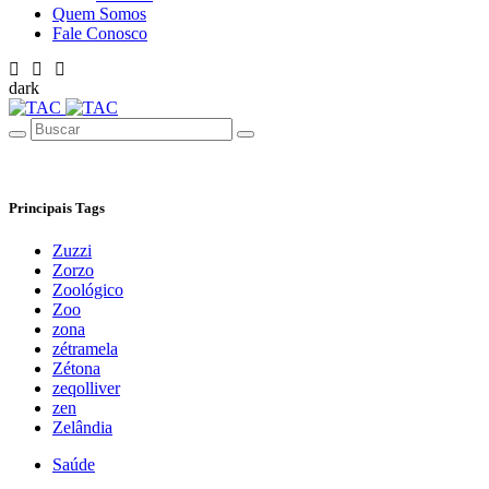
Quem Somos
Fale Conosco
dark
Principais Tags
Zuzzi
Zorzo
Zoológico
Zoo
zona
zétramela
Zétona
zeqolliver
zen
Zelândia
Saúde