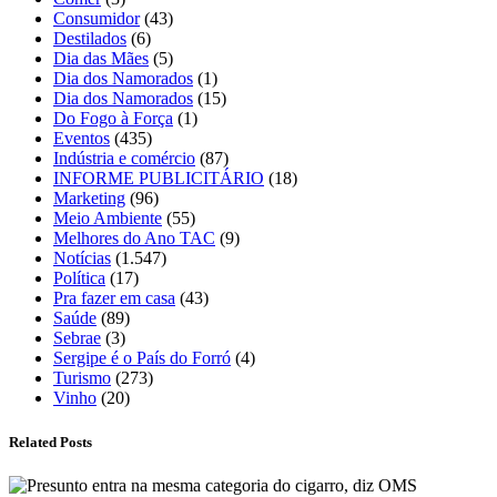
Consumidor
(43)
Destilados
(6)
Dia das Mães
(5)
Dia dos Namorados
(1)
Dia dos Namorados
(15)
Do Fogo à Força
(1)
Eventos
(435)
Indústria e comércio
(87)
INFORME PUBLICITÁRIO
(18)
Marketing
(96)
Meio Ambiente
(55)
Melhores do Ano TAC
(9)
Notícias
(1.547)
Política
(17)
Pra fazer em casa
(43)
Saúde
(89)
Sebrae
(3)
Sergipe é o País do Forró
(4)
Turismo
(273)
Vinho
(20)
Related Posts