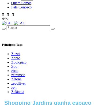
Quem Somos
Fale Conosco
dark
Principais Tags
Zuzzi
Zorzo
Zoológico
Zoo
zona
zétramela
Zétona
zeqolliver
zen
Zelândia
Shopping Jardins ganha espaço