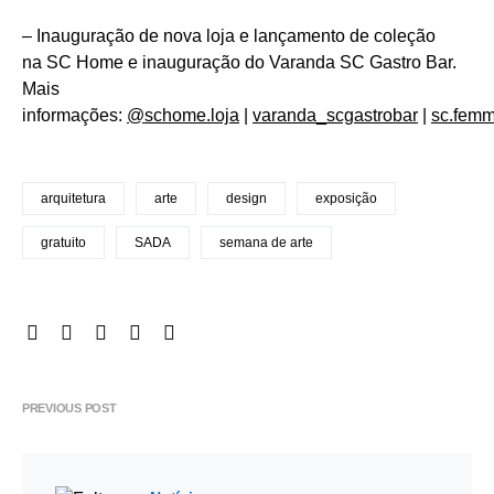
– Inauguração de nova loja e lançamento de coleção
na SC Home e inauguração do Varanda SC Gastro Bar.
Mais
informações:
@schome.loja
|
varanda_scgastrobar
|
sc.femm
arquitetura
arte
design
exposição
gratuito
SADA
semana de arte
PREVIOUS POST