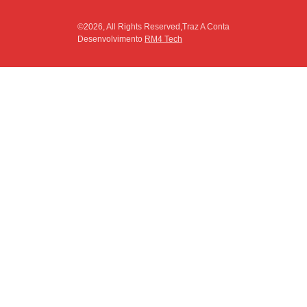
©2026, All Rights Reserved,Traz A Conta
Desenvolvimento
RM4 Tech