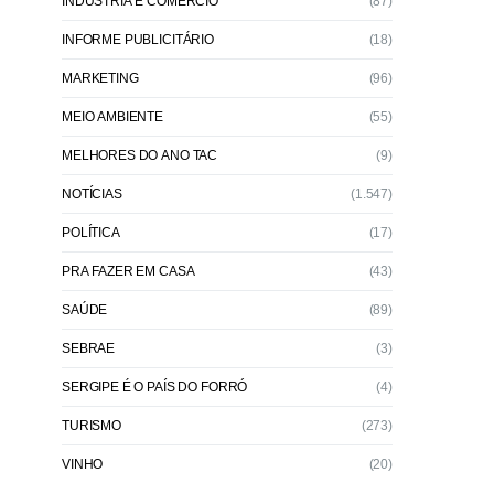
INDÚSTRIA E COMÉRCIO
(87)
INFORME PUBLICITÁRIO
(18)
MARKETING
(96)
MEIO AMBIENTE
(55)
MELHORES DO ANO TAC
(9)
NOTÍCIAS
(1.547)
POLÍTICA
(17)
PRA FAZER EM CASA
(43)
SAÚDE
(89)
SEBRAE
(3)
SERGIPE É O PAÍS DO FORRÓ
(4)
TURISMO
(273)
VINHO
(20)