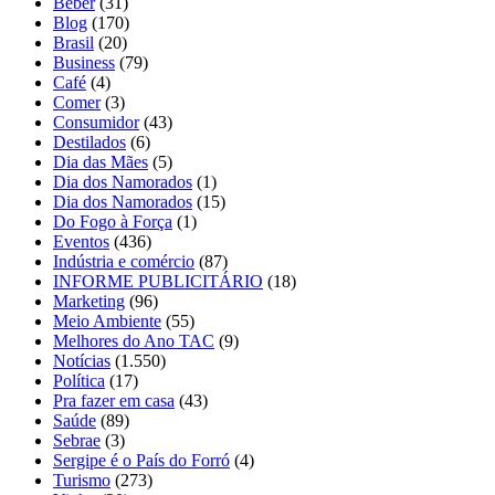
Beber
(31)
Blog
(170)
Brasil
(20)
Business
(79)
Café
(4)
Comer
(3)
Consumidor
(43)
Destilados
(6)
Dia das Mães
(5)
Dia dos Namorados
(1)
Dia dos Namorados
(15)
Do Fogo à Força
(1)
Eventos
(436)
Indústria e comércio
(87)
INFORME PUBLICITÁRIO
(18)
Marketing
(96)
Meio Ambiente
(55)
Melhores do Ano TAC
(9)
Notícias
(1.550)
Política
(17)
Pra fazer em casa
(43)
Saúde
(89)
Sebrae
(3)
Sergipe é o País do Forró
(4)
Turismo
(273)