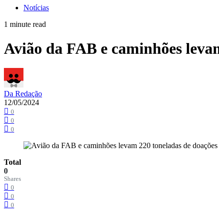
Notícias
1 minute read
Avião da FAB e caminhões levam
Da Redação
12/05/2024
0
0
0
Total
0
Shares
0
0
0