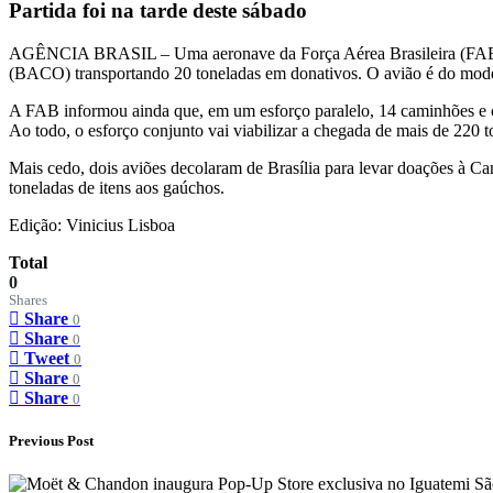
Partida foi na tarde deste sábado
AGÊNCIA BRASIL – Uma aeronave da Força Aérea Brasileira (FAB) d
(BACO) transportando 20 toneladas em donativos. O avião é do mod
A FAB informou ainda que, em um esforço paralelo, 14 caminhões e cinc
Ao todo, o esforço conjunto vai viabilizar a chegada de mais de 220 
Mais cedo, dois aviões decolaram de Brasília para levar doações à 
toneladas de itens aos gaúchos.
Edição: Vinicius Lisboa
Total
0
Shares
Share
0
Share
0
Tweet
0
Share
0
Share
0
Previous Post