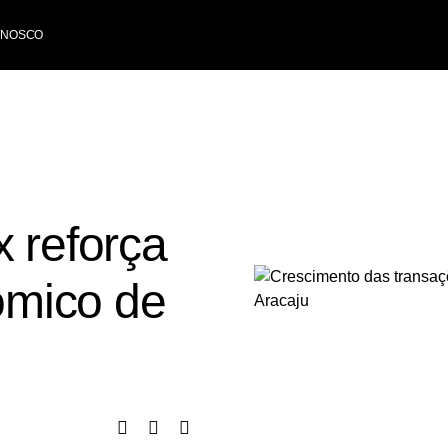
ONOSCO
x reforça
mico de