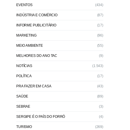
EVENTOS
(434)
INDÚSTRIA E COMÉRCIO
(87)
INFORME PUBLICITÁRIO
(17)
MARKETING
(96)
MEIO AMBIENTE
(55)
MELHORES DO ANO TAC
(9)
NOTÍCIAS
(1.543)
POLÍTICA
(17)
PRA FAZER EM CASA
(43)
SAÚDE
(89)
SEBRAE
(3)
SERGIPE É O PAÍS DO FORRÓ
(4)
TURISMO
(269)