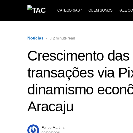
CATEGORIAS
QUEM SOMOS
FALE C
Notícias
2 minute read
Crescimento das
transações via Pi
dinamismo econô
Aracaju
Felipe Martins