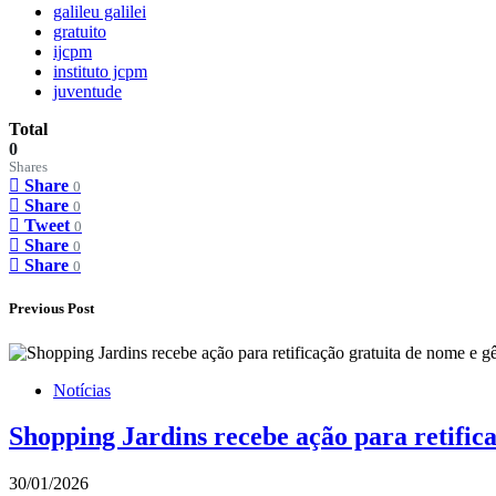
galileu galilei
gratuito
ijcpm
instituto jcpm
juventude
Total
0
Shares
Share
0
Share
0
Tweet
0
Share
0
Share
0
Previous Post
Notícias
Shopping Jardins recebe ação para retific
30/01/2026