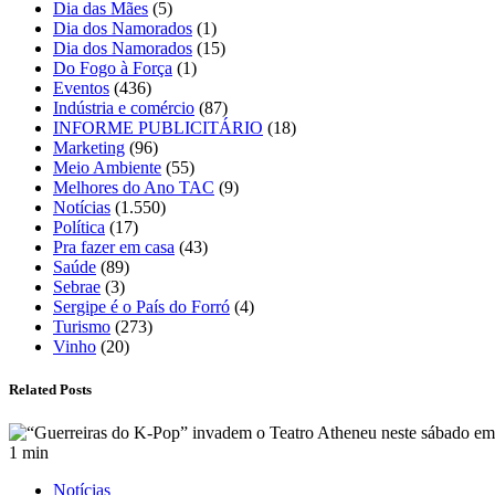
Dia das Mães
(5)
Dia dos Namorados
(1)
Dia dos Namorados
(15)
Do Fogo à Força
(1)
Eventos
(436)
Indústria e comércio
(87)
INFORME PUBLICITÁRIO
(18)
Marketing
(96)
Meio Ambiente
(55)
Melhores do Ano TAC
(9)
Notícias
(1.550)
Política
(17)
Pra fazer em casa
(43)
Saúde
(89)
Sebrae
(3)
Sergipe é o País do Forró
(4)
Turismo
(273)
Vinho
(20)
Related Posts
1 min
Notícias