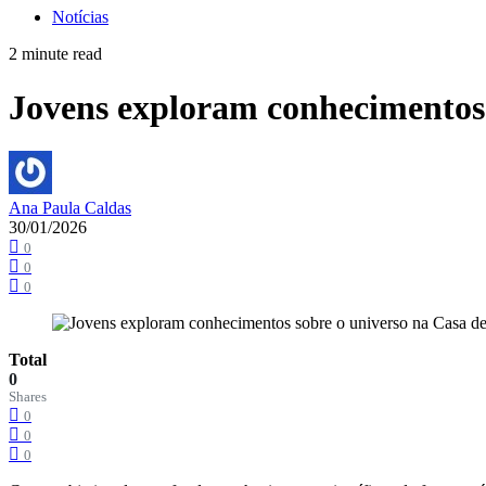
Notícias
2 minute read
Jovens exploram conhecimentos s
Ana Paula Caldas
30/01/2026
0
0
0
Total
0
Shares
0
0
0