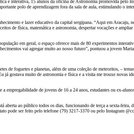
ica e interativa, 15 alunos da oficina de Astronomia promovida pelo I
ante polo de aprendizagem fora da sala de aula, estimulando o interes
ecimento e lazer educativo da capital sergipana. “Aqui em Aracaju, nó
ceitos de física, matemática e astronomia, despertar vocações e ampliar 
 população em geral, o espaço oferece mais de 80 experimentos interati
nhecimentos vai agregar muito ao nosso futuro”, pontuou a jovem Mari
etes de foguetes e planetas, além de uma coleção de meteoritos, – tema
 já gostava muito de astronomia e física e a visita me trouxe novas id
a empregabilidade de jovens de 16 a 24 anos, estudantes ou ex-alunos
 aberta ao público todos os dias, funcionando de terça a sexta-feira, 
ato pode ser feito pelo telefone (79) 3217-3370 ou pelo Instagram @cct