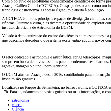
Com o objetivo de aprofundar conhecimentos científicos de forma prát
Aracaju Galileu Galilei (CCTECA). O espaço destaca-se como um import
tecnologia e astronomia. O acesso é gratuito e aberto à população.
A CCTECA é um dos principais espaços de divulgação científica, conh
ciências. Durante a visita, eles tiveram a oportunidade de explorar con
instrutor da oficina de Astronomia do IJCPM.
Voltado à democratização do ensino das ciências entre estudantes e a
que buscamos descobrir o que a gente gosta, então adquirir novos co
O setor dedicado à astronomia e astronáutica abriga telescópios, maqu
sempre em busca de novos assuntos para entendermos e estudarmos. Eu
agora?”, indagou o aluno Pedro Henrique.
O IJCPM atua em Aracaju desde 2016, contribuindo para a formação e 
Instituto são gratuitas.
Localizada no Parque da Sementeira, no bairro Jardins, a CCTECA está
17h. Para agendamento de visitas guiadas ou mais informações, o cont
astronomia
ccteca
Ciência