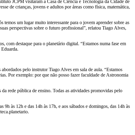
nstituto JCPM visitaram a Casa de Ciência e Tecnologia da Cidade de
se de crianças, jovens e adultos por áreas como física, matemática,
s temos um lugar muito interessante para o jovem aprender sobre as
suas perspectivas sobre o futuro profissional”, relatou Tiago Alves,
vos, com destaque para o planetário digital. “Estamos numa fase em
a Eduarda.
s abordados pelo instrutor Tiago Alves em sala de aula. “Estamos
eias. Por exemplo: por que não posso fazer faculdade de Astronomia
 da rede pública de ensino. Todas as atividades promovidas pelo
das 9h às 12h e das 14h às 17h, e aos sábados e domingos, das 14h às
eca.planetario.