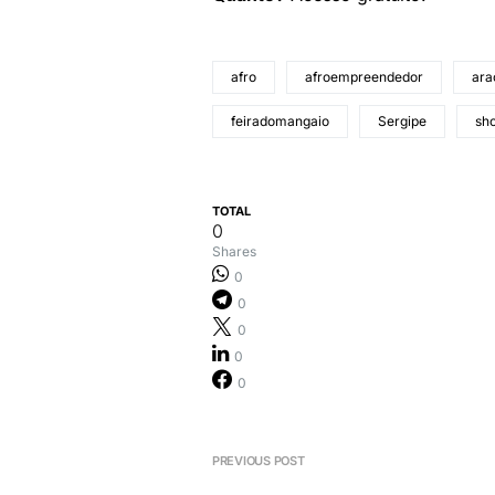
afro
afroempreendedor
ara
feiradomangaio
Sergipe
sh
TOTAL
0
Shares
0
0
0
0
0
PREVIOUS POST