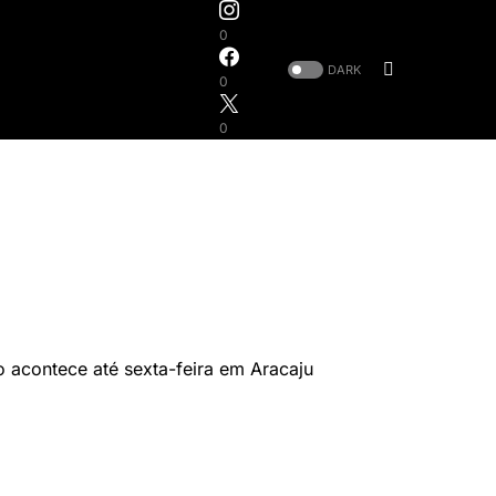
0
DARK
0
0