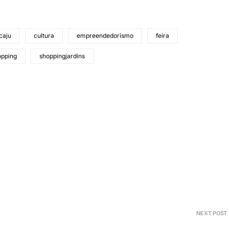
caju
cultura
empreendedorismo
feira
opping
shoppingjardins
NEXT POST