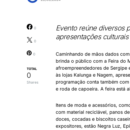
Evento reúne diversos p
0
apresentações culturais
0
Caminhando de mãos dados com o
0
brinda o público com a Feira do 
afroempreendedores de Sergipe e
TOTAL
0
às lojas Kalunga e Nagem, aprese
programação conta também com a
Shares
e roda de capoeira. A feira está 
Itens de moda e acessórios, como
com material reciclável, panos d
doces, cocadas e biscoitos caseir
expositores, estão Negra Luz, Ep