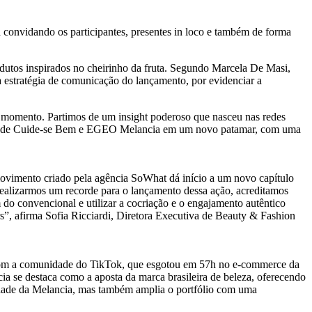
 convidando os participantes, presentes in loco e também de forma
utos inspirados no cheirinho da fruta. Segundo Marcela De Masi,
 estratégia de comunicação do lançamento, por evidenciar a
o momento. Partimos de um insight poderoso que nasceu nas redes
mento de Cuide-se Bem e EGEO Melancia em um novo patamar, com uma
movimento criado pela agência SoWhat dá início a um novo capítulo
alizarmos um recorde para o lançamento dessa ação, acreditamos
do convencional e utilizar a cocriação e o engajamento autêntico
s”, afirma Sofia Ricciardi, Diretora Executiva de Beauty & Fashion
 com a comunidade do TikTok, que esgotou em 57h no e-commerce da
cia se destaca como a aposta da marca brasileira de beleza, oferecendo
sidade da Melancia, mas também amplia o portfólio com uma