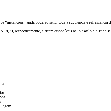
 os “melanciers” ainda poderão sentir toda a suculência e refrescância 
8,79, respectivamente, e ficam disponíveis na loja até o dia 1º de se
ita
ior
enda
o
quiagem