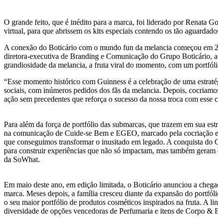
O grande feito, que é inédito para a marca, foi liderado por Renata 
virtual, para que abrissem os kits especiais contendo os tão aguard
A conexão do Boticário com o mundo fun da melancia começou em 202
diretora-executiva de Branding e Comunicação do Grupo Boticário, a
grandiosidade da melancia, a fruta viral do momento, com um portfóli
“Esse momento histórico com Guinness é a celebração de uma estratég
sociais, com inúmeros pedidos dos fãs da melancia. Depois, cocria
ação sem precedentes que reforça o sucesso da nossa troca com esse 
Para além da força de portfólio das submarcas, que trazem em sua es
na comunicação de Cuide-se Bem e EGEO, marcado pela cocriação e m
que conseguimos transformar o inusitado em legado. A conquista do G
para construir experiências que não só impactam, mas também geram cr
da SoWhat.
Em maio deste ano, em edição limitada, o Boticário anunciou a che
marca. Meses depois, a família cresceu diante da expansão do portfóli
o seu maior portfólio de produtos cosméticos inspirados na fruta. A
diversidade de opções vencedoras de Perfumaria e itens de Corpo & 