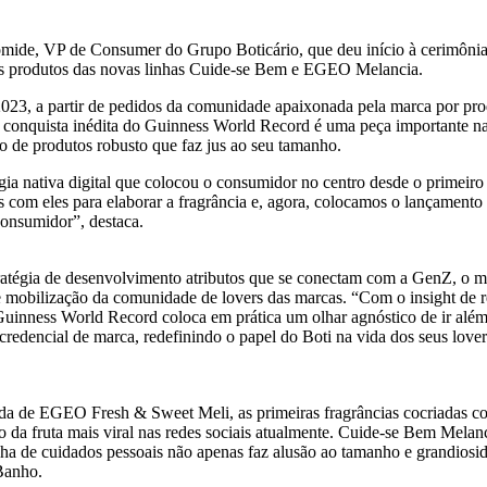
Gomide, VP de Consumer do Grupo Boticário, que deu início à cerimônia
ados produtos das novas linhas Cuide-se Bem e EGEO Melancia.
3, a partir de pedidos da comunidade apaixonada pela marca por prod
 conquista inédita do Guinness World Record é uma peça importante na
o de produtos robusto que faz jus ao seu tamanho.
ia nativa digital que colocou o consumidor no centro desde o primeir
mos com eles para elaborar a fragrância e, agora, colocamos o lança
consumidor”, destaca.
tratégia de desenvolvimento atributos que se conectam com a GenZ, o 
obilização da comunidade de lovers das marcas. “Com o insight de re
uinness World Record coloca em prática um olhar agnóstico de ir além 
edencial de marca, redefinindo o papel do Boti na vida dos seus lover
gada de EGEO Fresh & Sweet Meli, as primeiras fragrâncias cocriadas
o da fruta mais viral nas redes sociais atualmente. Cuide-se Bem Melan
 linha de cuidados pessoais não apenas faz alusão ao tamanho e grandio
Banho.