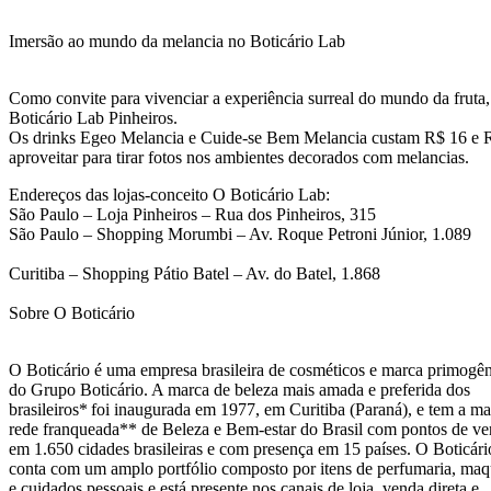
Imersão ao mundo da melancia no Boticário Lab
Como convite para vivenciar a experiência surreal do mundo da fruta,
Boticário Lab Pinheiros.
Os drinks Egeo Melancia e Cuide-se Bem Melancia custam R$ 16 e R$ 1
aproveitar para tirar fotos nos ambientes decorados com melancias.
Endereços das lojas-conceito O Boticário Lab:
São Paulo – Loja Pinheiros – Rua dos Pinheiros, 315
São Paulo – Shopping Morumbi – Av. Roque Petroni Júnior, 1.089
Curitiba – Shopping Pátio Batel – Av. do Batel, 1.868
Sobre O Boticário
O Boticário é uma empresa brasileira de cosméticos e marca primogên
do Grupo Boticário. A marca de beleza mais amada e preferida dos
brasileiros* foi inaugurada em 1977, em Curitiba (Paraná), e tem a ma
rede franqueada** de Beleza e Bem-estar do Brasil com pontos de v
em 1.650 cidades brasileiras e com presença em 15 países. O Boticári
conta com um amplo portfólio composto por itens de perfumaria, ma
e cuidados pessoais e está presente nos canais de loja, venda direta e