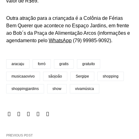
valor de R$69.
Outra atração para a criançada é a Colônia de Férias
Bem Querer que acontece no Espaço Jardins, em frente
ao Bob´s da Praça de Alimentação Arcos (informações e
agendamento pelo
WhatsApp
(79) 99985-9092).
aracaju
forró
gratis
gratuito
musicaaovivo
sãojoão
Sergipe
shopping
shoppingjardins
show
vivamúsica
PREVIOUS POST